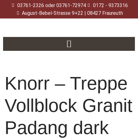
03761-2326 oder 03761-72974
0172 - 9373316
August-Bebel-Strasse 9+22 | 08427 Fraureuth
Zum
Inhalt
springen
Knorr – Treppe
Vollblock Granit
Padang dark