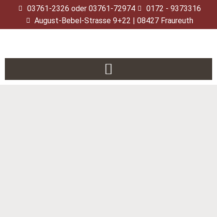
03761-2326 oder 03761-72974
0172 - 9373316
August-Bebel-Strasse 9+22 | 08427 Fraureuth
Zum
Inhalt
springen