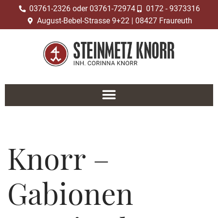
03761-2326 oder 03761-72974
0172 - 9373316
August-Bebel-Strasse 9+22 | 08427 Fraureuth
Zum
Inhalt
springen
Knorr –
Gabionen