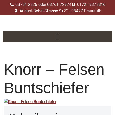
03761-2326 oder 03761-72974
0172 - 9373316
August-Bebel-Strasse 9+22 | 08427 Fraureuth
Zum
Inhalt
springen
Knorr – Felsen
Buntschiefer