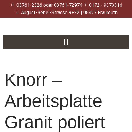
03761-2326 oder 03761-72974
0172 - 9373316
August-Bebel-Strasse 9+22 | 08427 Fraureuth
Zum
Inhalt
springen
Knorr –
Arbeitsplatte
Granit poliert