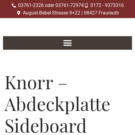
03761-2326 oder 03761-72974
0172 - 9373316
August-Bebel-Strasse 9+22 | 08427 Fraureuth
Zum
Inhalt
springen
Knorr –
Abdeckplatte
Sideboard