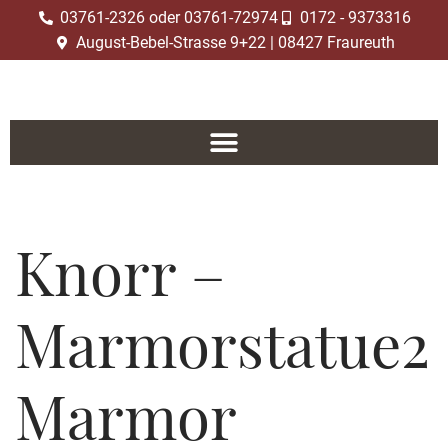
03761-2326 oder 03761-72974
0172 - 9373316
August-Bebel-Strasse 9+22 | 08427 Fraureuth
Zum
Inhalt
springen
Knorr –
Marmorstatue2
Marmor