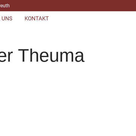
reuth
 UNS
KONTAKT
fer Theuma