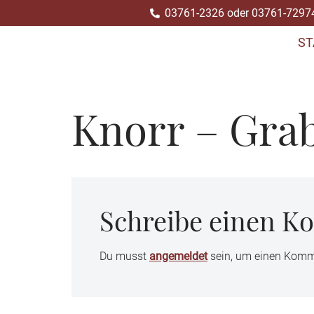
03761-2326 oder 03761-7297
Zum
ST
Inhalt
springen
Knorr – Gra
Schreibe einen 
Du musst
angemeldet
sein, um einen Komm