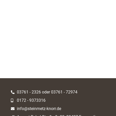
03761 - 2326 oder 03761 - 72974
0172 - 9373316
info@steinmetz-knorr.de