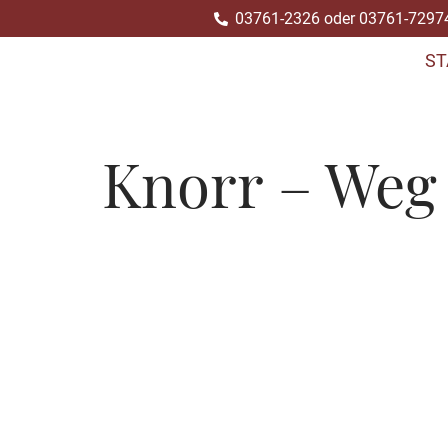
03761-2326 oder 03761-7297
Zum
ST
Inhalt
springen
Knorr – Weg