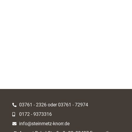
03761 - 2326 oder 03761 - 72974
0172 - 9373316
info@steinmetz-knorr.de