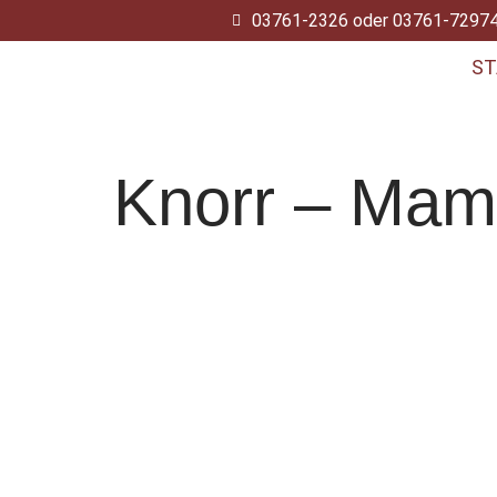
03761-2326 oder 03761-7297
Zum
ST
Inhalt
springen
Knorr – Mamo